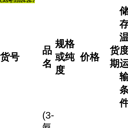
CAS号:31024-26-7
规格
品
货
度
货号
或纯
价格
名
期
度
(3-
氨