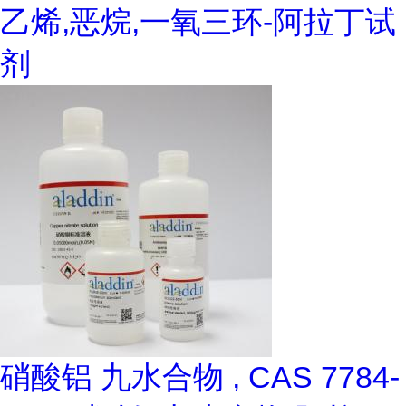
乙烯,恶烷,一氧三环-阿拉丁试
剂
硝酸铝 九水合物 , CAS 7784-