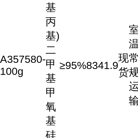
基
丙
基)
温
二
现
A357580-
甲
≥95%
8341.9
100g
货
基
甲
氧
基
硅