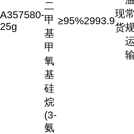
二
现
A357580-
甲
≥95%
2993.9
25g
货
基
甲
氧
基
硅
烷
(3-
氨