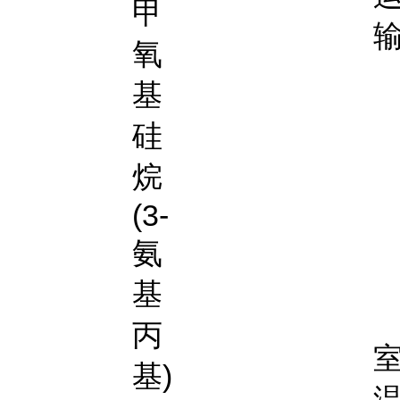
甲
氧
基
硅
烷
(3-
氨
基
丙
基)
温