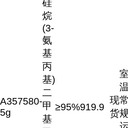
硅
烷
(3-
氨
基
丙
基)
温
二
现
A357580-
甲
≥95%
919.9
5g
货
基