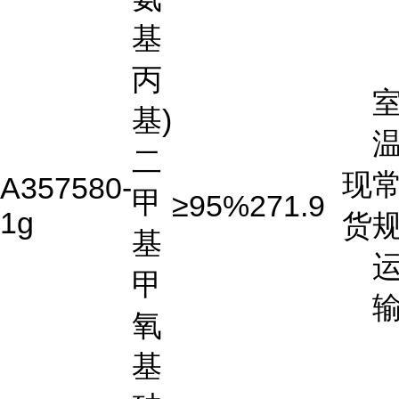
基
丙
基)
温
二
现
A357580-
甲
≥95%
271.9
1g
货
基
甲
氧
基