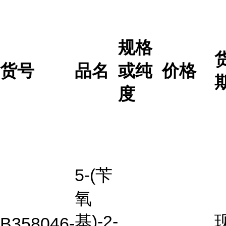
规格
货号
品名
或纯
价格
度
5-(苄
氧
基)-2-
B358046-