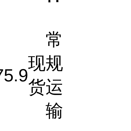
常
现
规
75.9
货
运
输