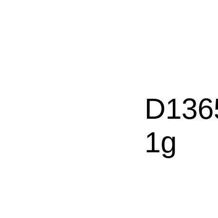
D136
1g