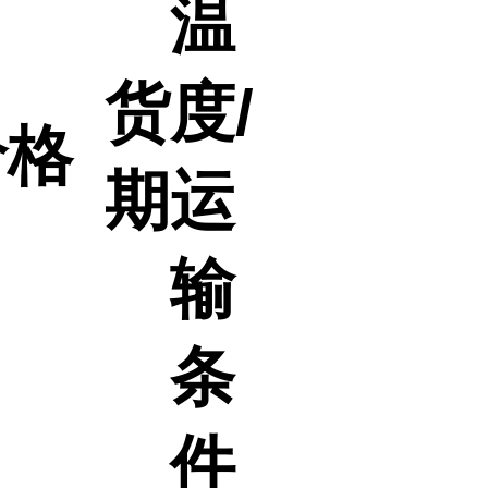
温
货
度/
价格
期
运
输
条
件