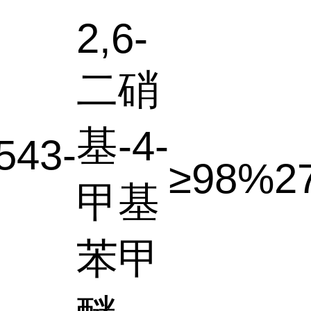
2,6-
二硝
基-4-
543-
≥98%
2
甲基
苯甲