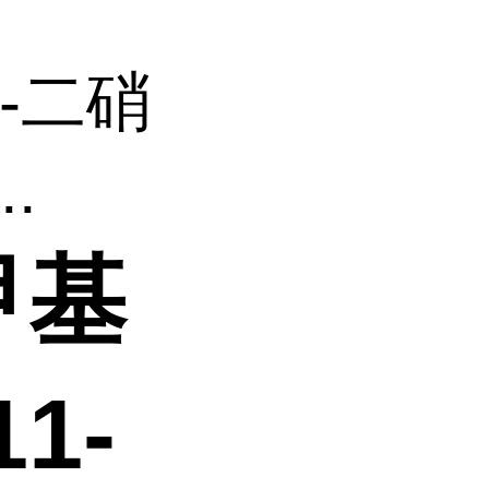
6-二硝
.
甲基
1-