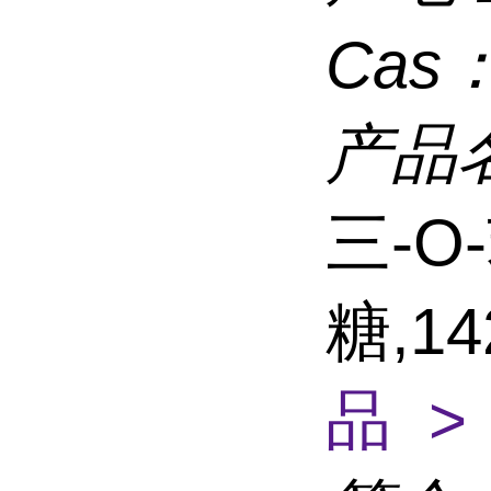
Cas
产品
三-O
糖,14
品 >