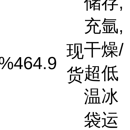
储存,
充氩,
干燥/
现
8%
464.9
超低
货
温冰
袋运