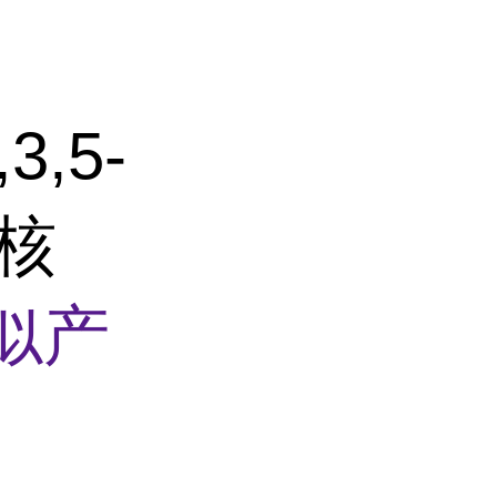
3,5-
喃核
似产