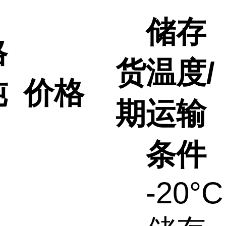
储存
格
货
温度/
纯
价格
期
运输
条件
-20°C