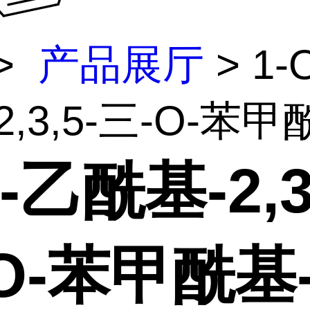
>
产品展厅
> 1-
,3,5-三-O-苯甲酰
O-乙酰基-2,3
O-苯甲酰基-