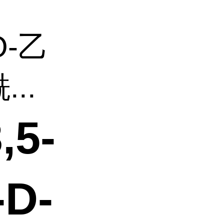
O-乙
...
,5-
D-