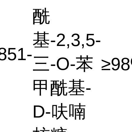
酰
基-2,3,5-
851-
三-O-苯
≥9
甲酰基-
D-呋喃