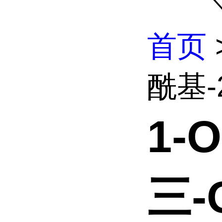
首页
酰基-2
1-
三-