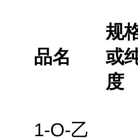
规
品名
或
度
1-O-乙