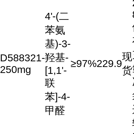
4'-(二
苯氨
基)-3-
现
羟基-
D588321-
≥97%
229.9
250mg
[1,1'-
货
联
苯]-4-
甲醛