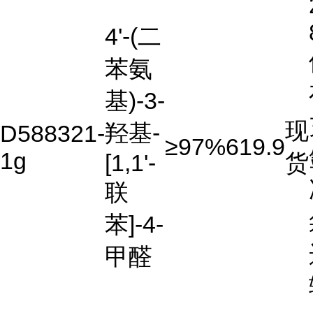
4'-(二
苯氨
基)-3-
现
羟基-
D588321-
≥97%
619.9
1g
[1,1'-
货
联
苯]-4-
甲醛