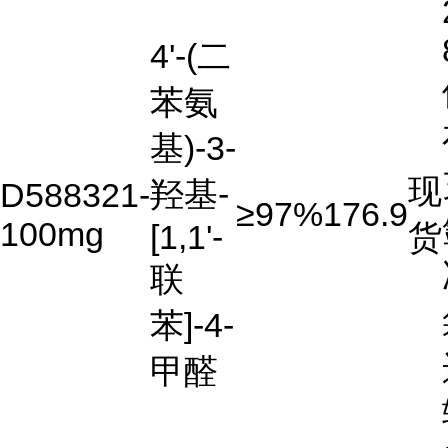
4'-(二
苯氨
基)-3-
现
羟基-
D588321-
≥97%
176.9
100mg
[1,1'-
货
联
苯]-4-
甲醛