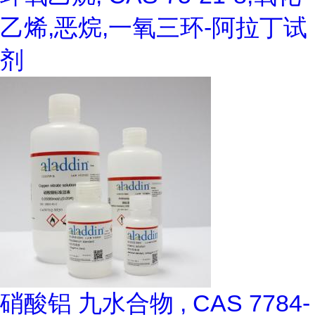
乙烯,恶烷,一氧三环-阿拉丁试
剂
硝酸铝 九水合物 , CAS 7784-