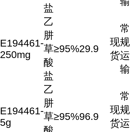
输
盐
乙
常
肼
现
规
E194461-
草
≥95%
29.9
250mg
货
运
酸
输
盐
乙
常
肼
现
规
E194461-
草
≥95%
96.9
5g
货
运
酸