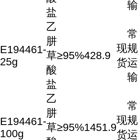
输
盐
乙
常
肼
现
规
E194461-
草
≥95%
428.9
25g
货
运
酸
输
盐
乙
常
肼
现
规
E194461-
草
≥95%
1451.9
100g
货
运