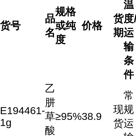
温
规格
品
货
度
货号
或纯
价格
名
期
运
度
输
条
件
乙
常
肼
现
规
E194461-
草
≥95%
38.9
1g
货
运
酸