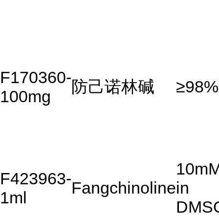
F170360-
防己诺林碱
≥98%
100mg
10m
F423963-
Fangchinoline
in
1ml
DMS