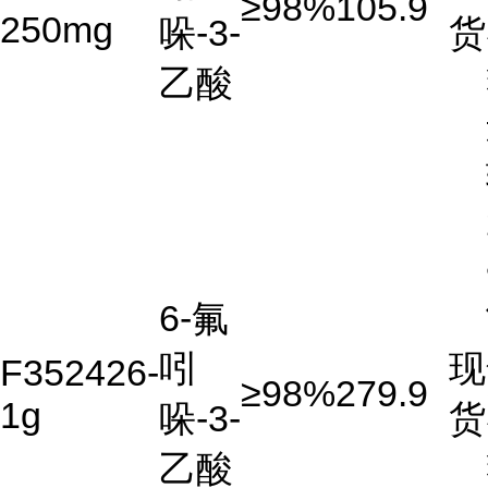
≥98%
105.9
250mg
哚-3-
货
乙酸
6-氟
吲
现
F352426-
≥98%
279.9
1g
哚-3-
货
乙酸