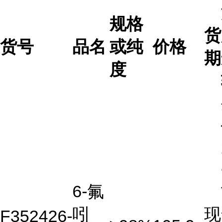
规格
货
货号
品名
或纯
价格
期
度
6-氟
吲
现
F352426-