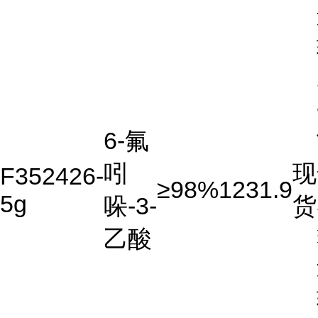
6-氟
吲
现
F352426-
≥98%
1231.9
5g
哚-3-
货
乙酸