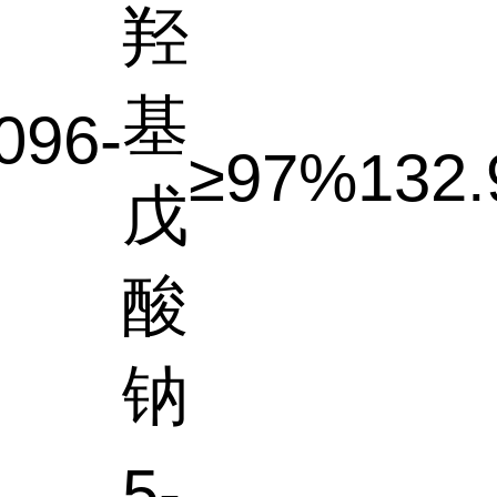
羟
基
096-
≥97%
132.
戊
酸
钠
5-