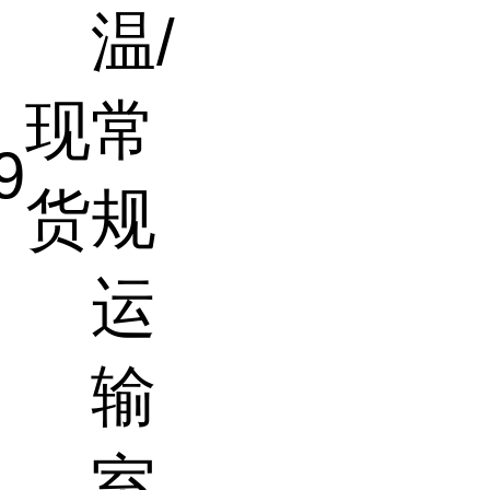
温/
现
常
9
货
规
运
输
室