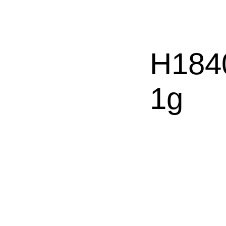
H184
1g