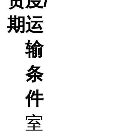
货
度/
期
运
输
条
件
室