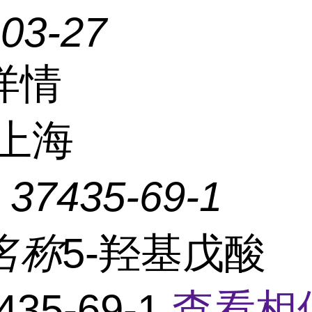
-03-27
详情
上海
：
37435-69-1
名称
5-羟基戊酸
435-69-1
查看相