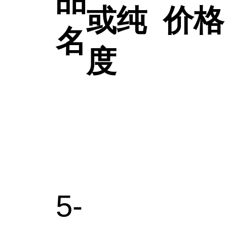
品
或纯
价格
名
度
5-