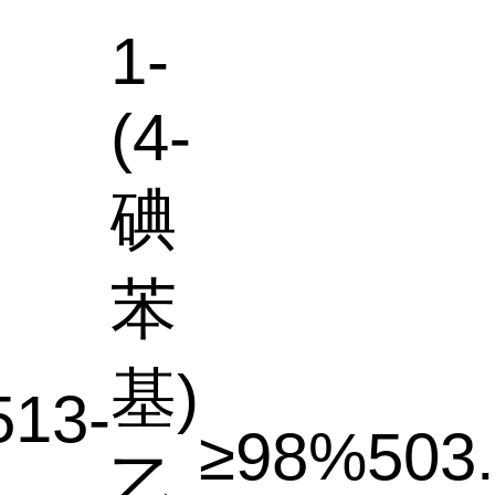
1-
(4-
碘
苯
基)
513-
≥98%
503
乙