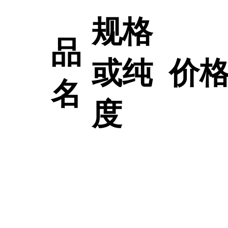
规格
品
或纯
价
名
度