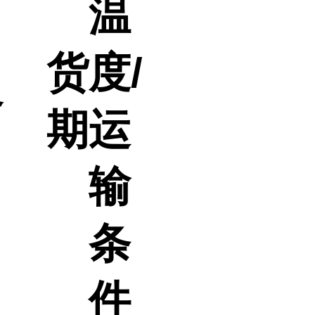
温
货
度/
格
期
运
输
条
件