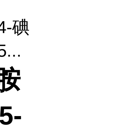
(4-碘
..
乙胺
5-