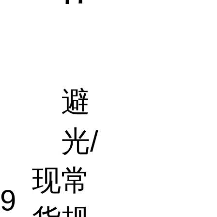
避
光/
现
常
.9