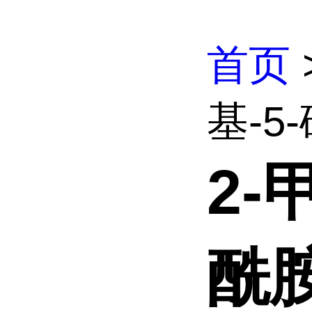
首页
基-5-
2-
酰胺