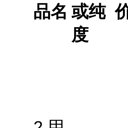
品名
或纯
度
2-甲