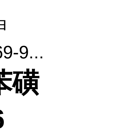
甲
9...
苯磺
6