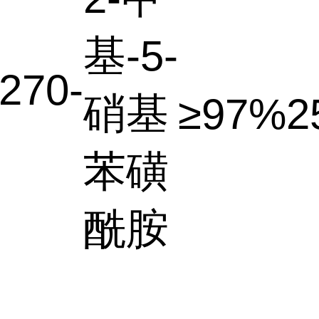
基-5-
270-
硝基
≥97%
2
苯磺
酰胺