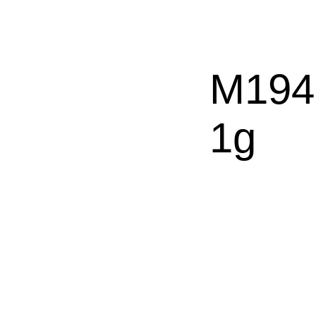
M194
1g