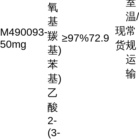
室
氧
温/
基
现
常
M490093-
羰
≥97%
72.9
50mg
货
规
基)
运
苯
输
基)
乙
酸
2-
(3-