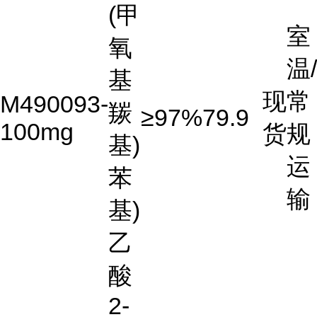
(甲
室
氧
温/
基
现
常
M490093-
羰
≥97%
79.9
100mg
货
规
基)
运
苯
输
基)
乙
酸
2-