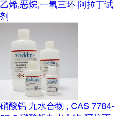
乙烯,恶烷,一氧三环-阿拉丁试
剂
硝酸铝 九水合物 , CAS 7784-