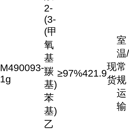
2-
(3-
(甲
室
氧
温/
基
现
常
M490093-
羰
≥97%
421.9
1g
货
规
基)
运
苯
输
基)
乙