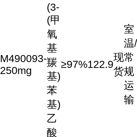
(3-
(甲
室
氧
温/
基
现
常
M490093-
羰
≥97%
122.9
250mg
货
规
基)
运
苯
输
基)
乙
酸