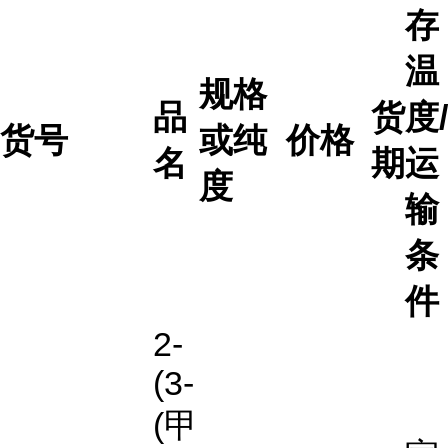
存
温
规格
品
货
度/
货号
或纯
价格
名
期
运
度
输
条
件
2-
(3-
(甲