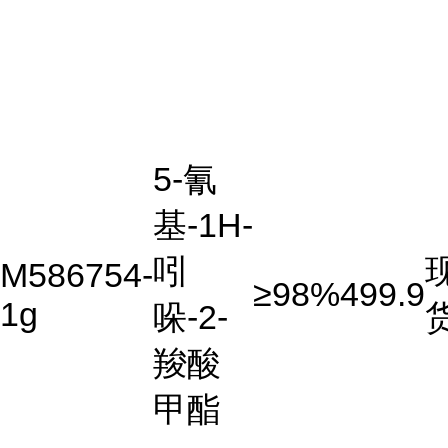
5-氰
基-1H-
吲
M586754-
≥98%
499.9
1g
哚-2-
羧酸
甲酯