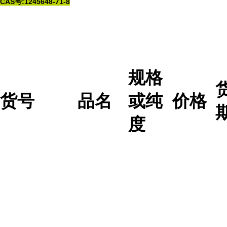
CAS号:1245648-71-8
规格
货号
品名
或纯
价格
度