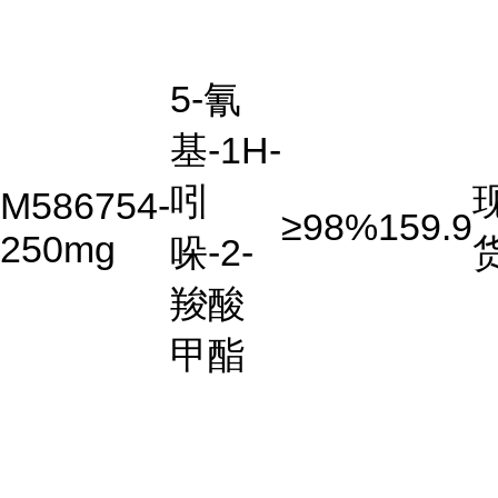
5-氰
基-1H-
吲
M586754-
≥98%
159.9
250mg
哚-2-
羧酸
甲酯