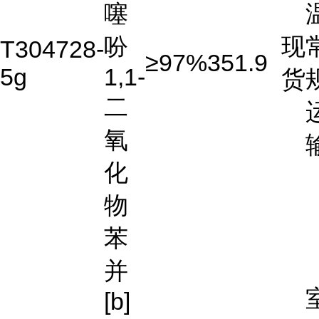
噻
吩
现
T304728-
≥97%
351.9
5g
1,1-
货
二
氧
化
物
苯
并
[b]