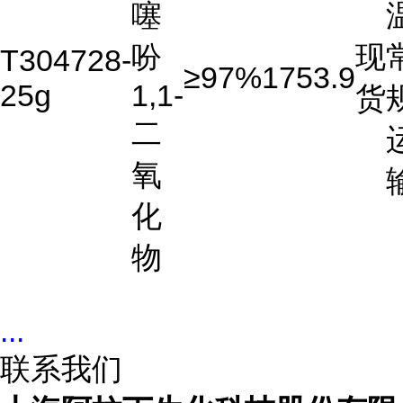
噻
吩
现
T304728-
≥97%
1753.9
25g
1,1-
货
二
氧
化
物
...
联系我们