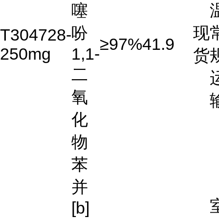
噻
吩
现
T304728-
≥97%
41.9
250mg
1,1-
货
二
氧
化
物
苯
并
[b]