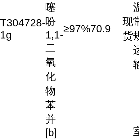
噻
吩
现
T304728-
≥97%
70.9
1g
1,1-
货
二
氧
化
物
苯
并
[b]