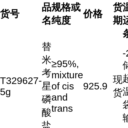
品
规格或
货
货号
价格
名
纯度
期
替
-
米
≥95%,
考
mixture
现
T329627-
星
of cis
925.9
5g
货
and
磷
trans
酸
盐