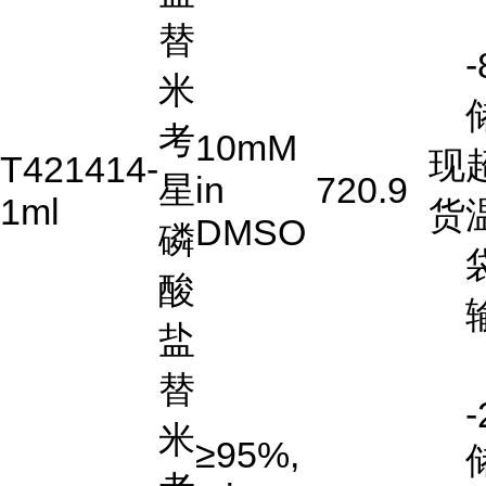
替
米
考
10mM
现
T421414-
星
in
720.9
1ml
货
DMSO
磷
酸
盐
替
-
米
≥95%,