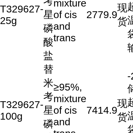
考
mixture
现
T329627-
星
of cis
2779.9
25g
货
and
磷
trans
酸
盐
替
-
米
≥95%,
考
mixture
现
T329627-
星
of cis
7414.9
100g
货
and
磷