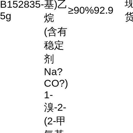
B152835-
基)乙
≥90%
92.9
5g
烷
(含有
稳定
剂
Na?
CO?)
1-
溴-2-
(2-甲