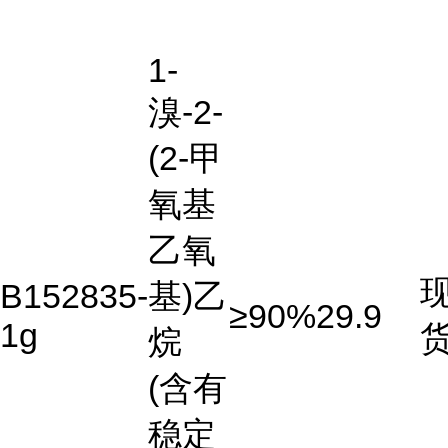
1-
溴-2-
(2-甲
氧基
乙氧
B152835-
基)乙
≥90%
29.9
1g
烷
(含有
稳定