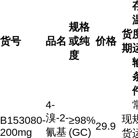
规格
货
货号
品名
或纯
价格
期
度
4-
溴-2-
现
B153080-
≥98%
29.9
氰基
200mg
(GC)
货