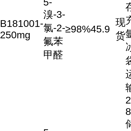
5-
溴-3-
现
B181001-
氯-2-
≥98%
45.9
250mg
货
氟苯
甲醛
2