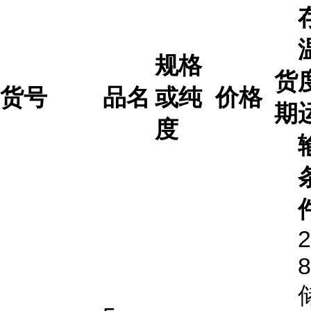
规格
货
货号
品名
或纯
价格
期
度
2