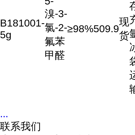
5-
溴-3-
现
B181001-
氯-2-
≥98%
509.9
5g
货
氟苯
甲醛
...
联系我们