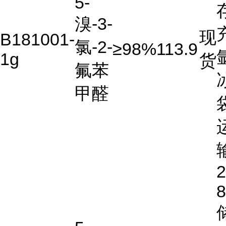
5-
溴-3-
现
B181001-
氯-2-
≥98%
113.9
1g
货
氟苯
甲醛
2