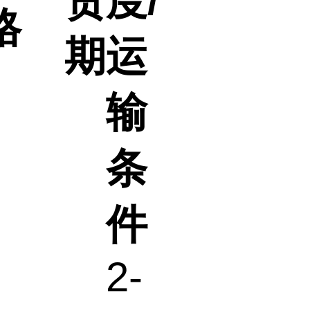
货
度/
格
期
运
输
条
件
2-