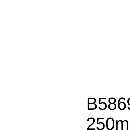
B586
250m