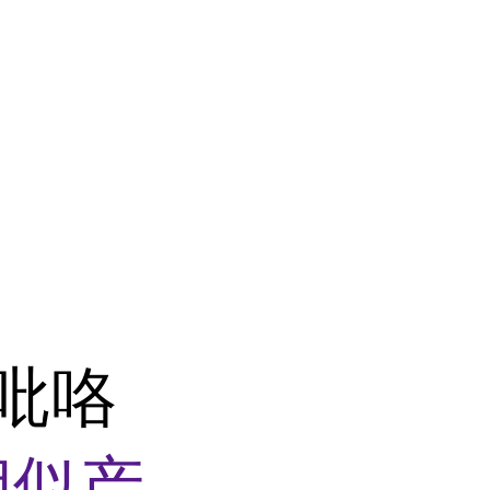
-吡咯
相似产