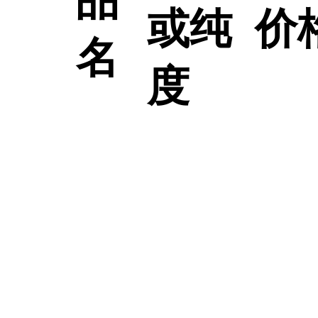
品
或纯
价
名
度