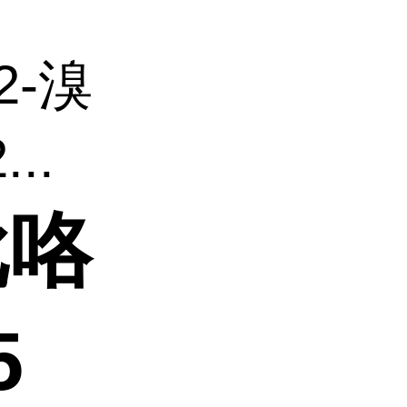
(2-溴
..
吡咯
5