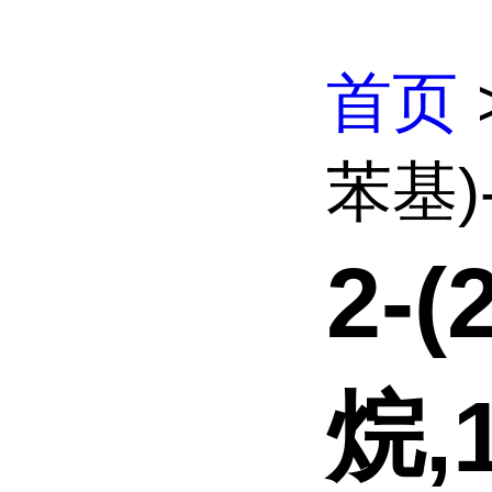
首页
苯基)-
2-
烷,1