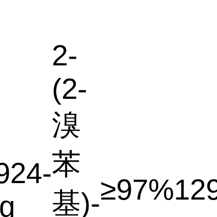
2-
(2-
溴
苯
924-
≥97%
12
基)-
g