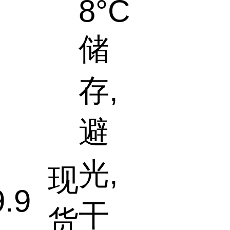
8°C
储
存,
避
光,
现
9.9
干
货