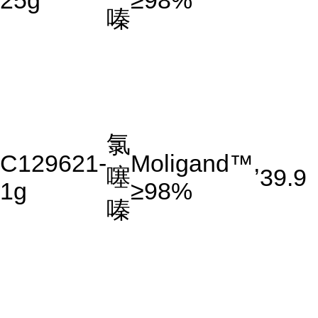
25g
≥98%
嗪
氯
C129621-
Moligand™,
噻
39.9
1g
≥98%
嗪