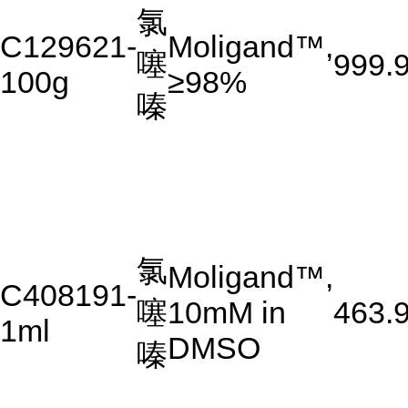
氯
C129621-
Moligand™,
噻
999.
100g
≥98%
嗪
氯
Moligand™,
C408191-
噻
10mM in
463.
1ml
DMSO
嗪