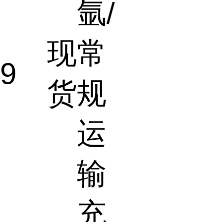
氩/
现
常
.9
货
规
运
输
充