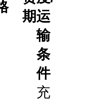
格
期
运
输
条
件
充