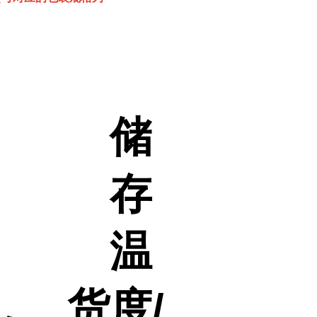
储
存
温
货
度/