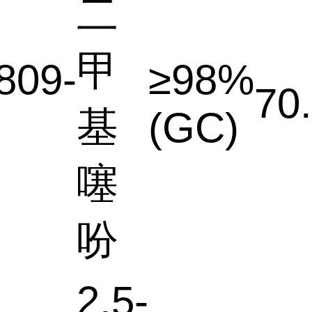
二
甲
809-
≥98%
70
基
(GC)
噻
吩
2,5-