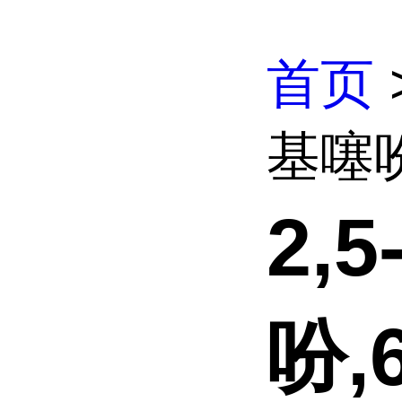
首页
基噻吩,
2,
吩,6