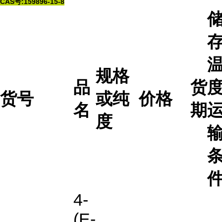
CAS号:159896-15-8
规格
品
货
度
货号
或纯
价格
名
期
度
4-
(E-