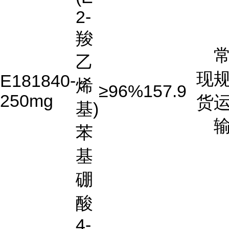
2-
羧
乙
现
E181840-
烯
≥96%
157.9
250mg
货
基)
苯
基
硼
酸
4-