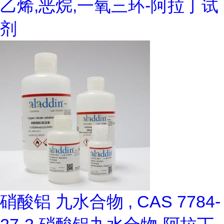
乙烯,恶烷,一氧三环-阿拉丁试
剂
硝酸铝 九水合物 , CAS 7784-