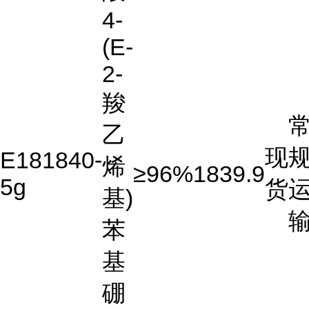
4-
(E-
2-
羧
乙
现
E181840-
烯
≥96%
1839.9
5g
货
基)
苯
基
硼