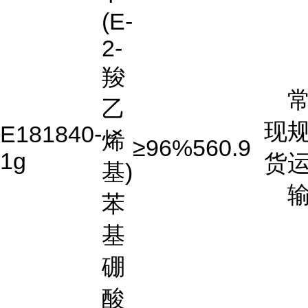
(E-
2-
羧
乙
现
E181840-
烯
≥96%
560.9
1g
货
基)
苯
基
硼
酸