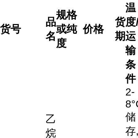
温
规格
品
货
度
货号
或纯
价格
名
期
运
度
输
条
件
2-
8°
储
乙
存
烷