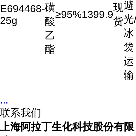
避
磺
现
E694468-
≥95%
1399.9
光
25g
酸
货
冰
乙
袋
酯
运
输
...
联系我们
上海阿拉丁生化科技股份有限