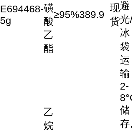
避
磺
现
E694468-
≥95%
389.9
光
5g
酸
货
冰
乙
袋
酯
运
输
2-
8°
储
乙
存
烷