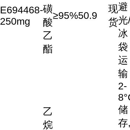
避
磺
现
E694468-
≥95%
50.9
光
250mg
酸
货
冰
乙
袋
酯
运
输
2-
8°
储
乙
存
烷