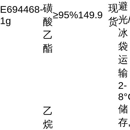
避
磺
现
E694468-
≥95%
149.9
光
1g
酸
货
冰
乙
袋
酯
运
输
2-
8°
储
乙
存
烷