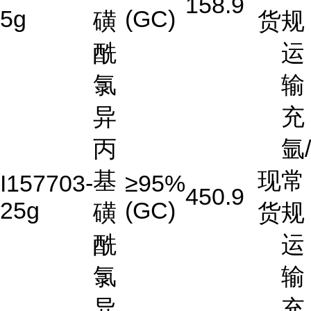
158.9
5g
(GC)
磺
货
规
酰
运
氯
输
异
充
丙
氩/
基
现
常
I157703-
≥95%
450.9
25g
(GC)
磺
货
规
酰
运
氯
输
异
充