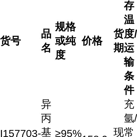
存
温
规格
品
货
度/
货号
或纯
价格
名
期
运
度
输
条
件
异
充
丙
氩/
基
现
常
I157703-
≥95%