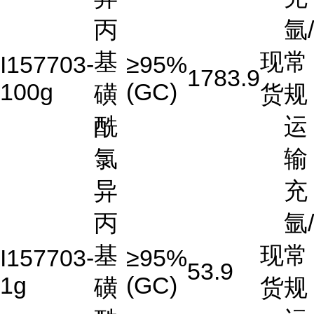
丙
氩/
基
现
常
I157703-
≥95%
1783.9
100g
(GC)
磺
货
规
酰
运
氯
输
异
充
丙
氩/
基
现
常
I157703-
≥95%
53.9
1g
(GC)
磺
货
规