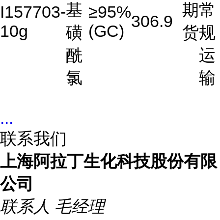
基
期
常
I157703-
≥95%
306.9
10g
(GC)
磺
货
规
酰
运
氯
输
...
联系我们
上海阿拉丁生化科技股份有限
公司
联系人
毛经理