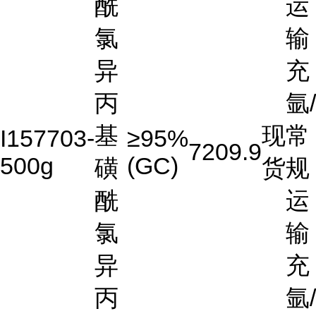
酰
运
氯
输
异
充
丙
氩/
基
现
常
I157703-
≥95%
7209.9
500g
(GC)
磺
货
规
酰
运
氯
输
异
充
丙
氩/