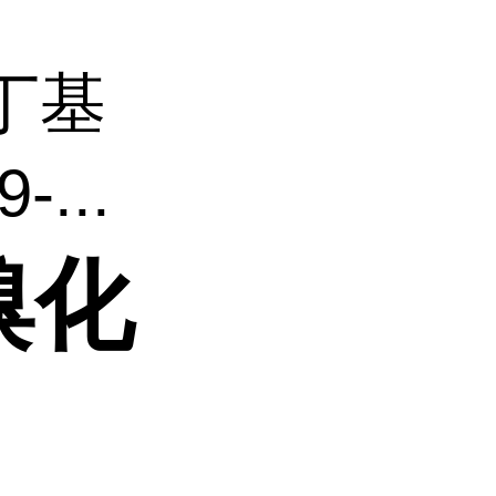
丁基
...
溴化