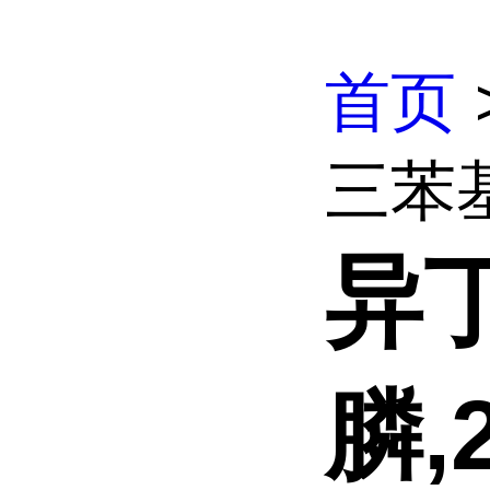
首页
三苯基溴
异
膦,2