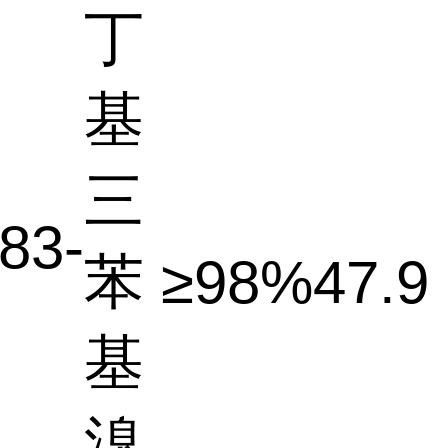
丁
基
三
83-
苯
≥98%
47.9
基
溴