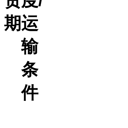
货
度/
期
运
输
条
件