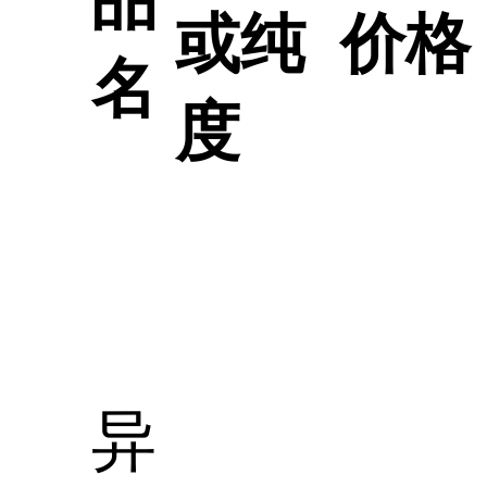
品
或纯
价格
名
度
异