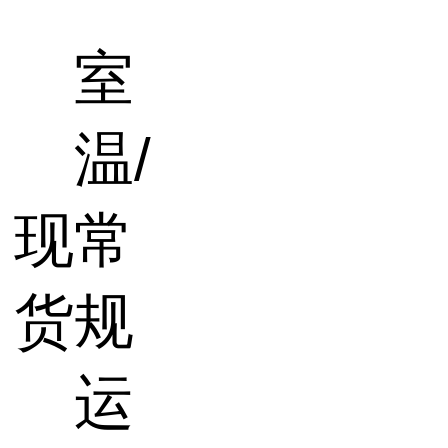
室
温/
现
常
货
规
运