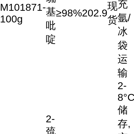
充
现
M101871-
基
≥98%
202.9
氩/
100g
货
吡
冰
啶
袋
运
输
2-
8°
储
2-
存,
巯