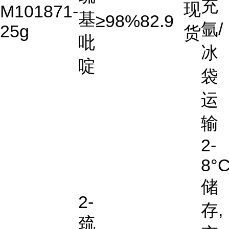
充
现
M101871-
基
≥98%
82.9
氩/
25g
货
吡
冰
啶
袋
运
输
2-
8°
储
2-
存,
巯