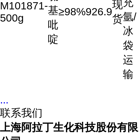
充
现
M101871-
基
≥98%
926.9
氩/
500g
货
吡
冰
啶
袋
运
输
...
联系我们
上海阿拉丁生化科技股份有限