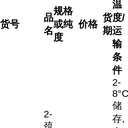
温
规格
品
货
度/
货号
或纯
价格
名
期
运
度
输
条
件
2-
8°
储
2-
存,
巯