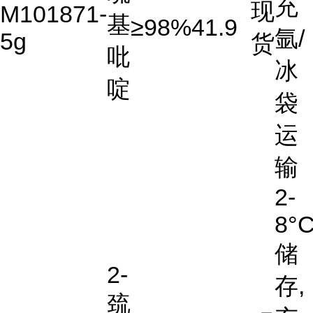
充
现
M101871-
基
≥98%
41.9
氩/
5g
货
吡
冰
啶
袋
运
输
2-
8°
储
2-
存,
巯