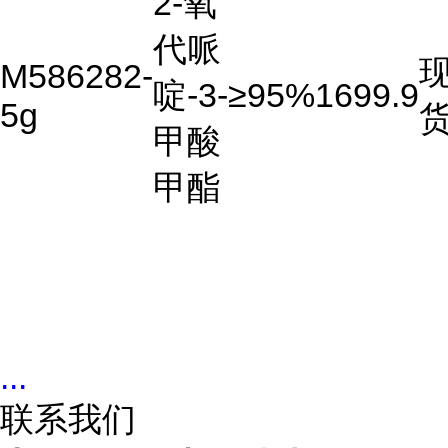
2-氧
代哌
M586282-
啶-3-
≥95%
1699.9
5g
甲酸
甲酯
...
联系我们