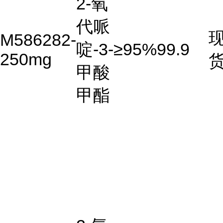
2-氧
代哌
M586282-
啶-3-
≥95%
99.9
250mg
甲酸
甲酯