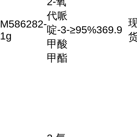
2-氧
代哌
M586282-
啶-3-
≥95%
369.9
1g
甲酸
甲酯