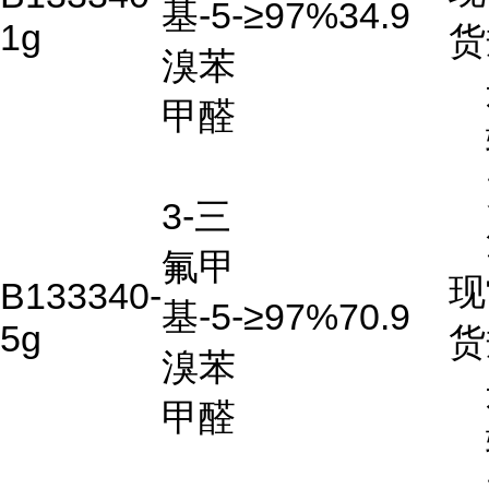
基-5-
≥97%
34.9
1g
货
溴苯
甲醛
3-三
氟甲
现
B133340-
基-5-
≥97%
70.9
5g
货
溴苯
甲醛