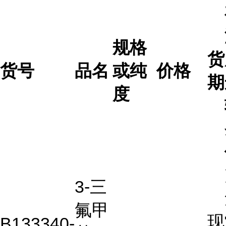
规格
货
货号
品名
或纯
价格
期
度
3-三
氟甲
现
B133340-