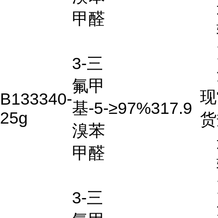
甲醛
3-三
氟甲
现
B133340-
基-5-
≥97%
317.9
25g
货
溴苯
甲醛
3-三