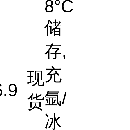
8°C
储
存,
充
现
6.9
氩/
货
冰