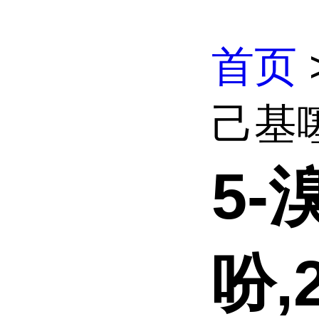
首页
己基噻吩
5-
吩,2