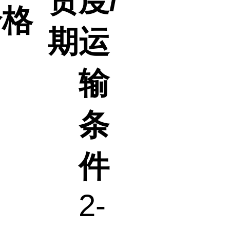
货
度/
价格
期
运
输
条
件
2-