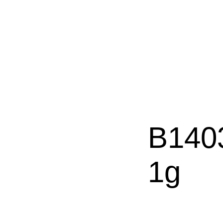
B140
1g