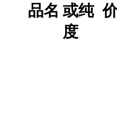
品名
或纯
度