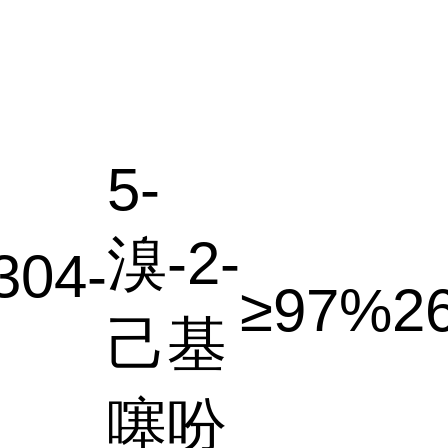
5-
溴-2-
304-
≥97%
2
己基
噻吩