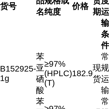
品
规格或
货
度
货号
价格
名
纯度
期
苯
≥97%
亚
现
B152925-
(HPLC)
182.9
1g
硒
货
(T)
酸
苯
≥97%