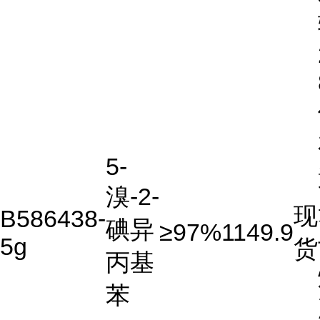
5-
溴-2-
现
B586438-
碘异
≥97%
1149.9
5g
货
丙基
苯