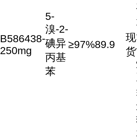
5-
溴-2-
现
B586438-
碘异
≥97%
89.9
250mg
货
丙基
苯