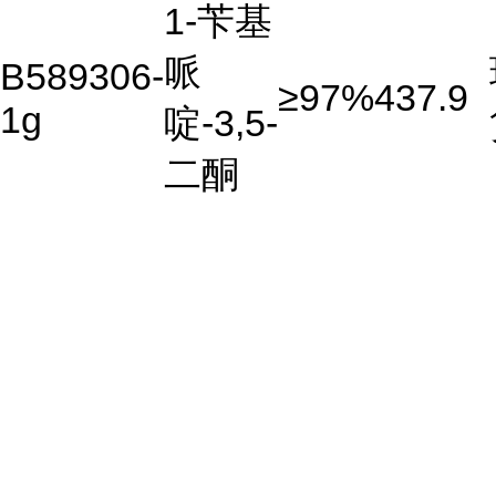
1-苄基
哌
B589306-
≥97%
437.9
1g
啶-3,5-
二酮