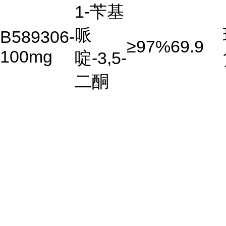
1-苄基
哌
B589306-
≥97%
69.9
100mg
啶-3,5-
二酮