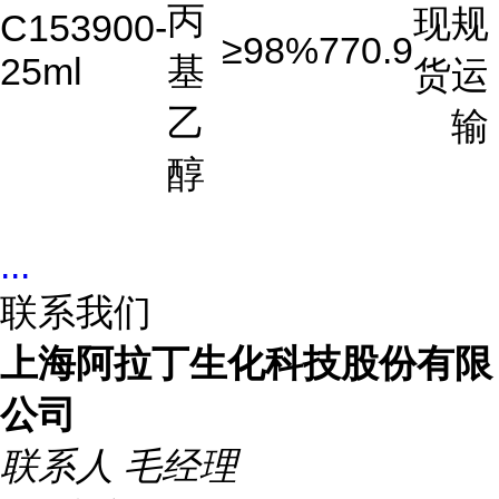
丙
现
规
C153900-
≥98%
770.9
25ml
基
货
运
乙
输
醇
...
联系我们
上海阿拉丁生化科技股份有限
公司
联系人
毛经理