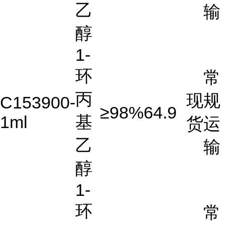
乙
输
醇
1-
环
常
丙
现
规
C153900-
≥98%
64.9
1ml
基
货
运
乙
输
醇
1-
环
常