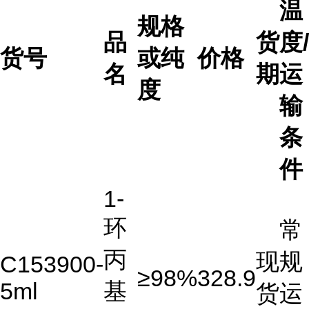
温
规格
品
货
度/
货号
或纯
价格
名
期
运
度
输
条
件
1-
环
常
丙
现
规
C153900-
≥98%
328.9
5ml
基
货
运