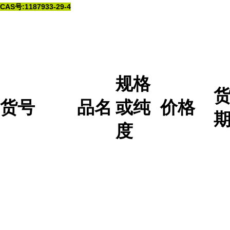
CAS号:1187933-29-4
规格
货号
品名
或纯
价格
度