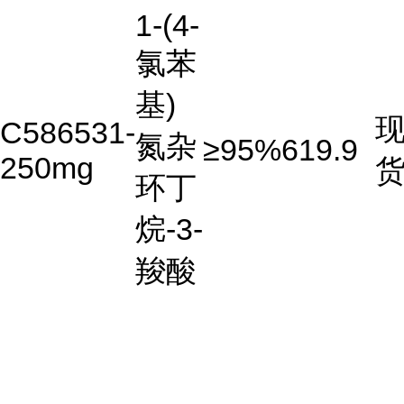
1-(4-
氯苯
基)
C586531-
氮杂
≥95%
619.9
250mg
环丁
烷-3-
羧酸