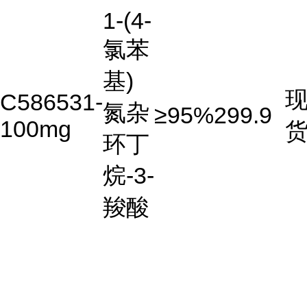
1-(4-
氯苯
基)
C586531-
氮杂
≥95%
299.9
100mg
环丁
烷-3-
羧酸