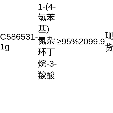
1-(4-
氯苯
基)
C586531-
氮杂
≥95%
2099.9
1g
环丁
烷-3-
羧酸
...