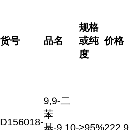
规格
货号
品名
或纯
价格
度
9,9-二
苯
D156018-
基-9,10-
≥95%
222.9