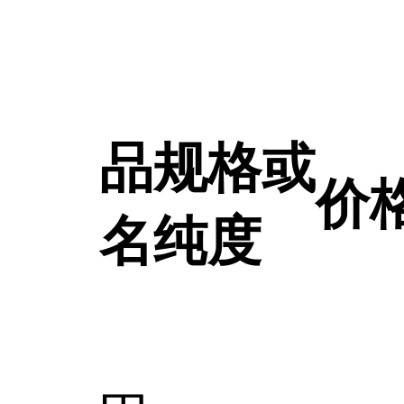
品
规格或
价
名
纯度