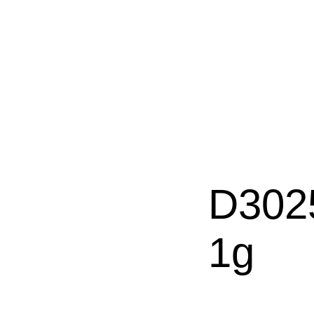
D302
1g