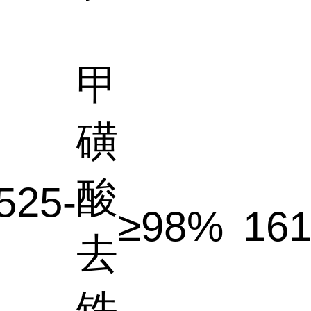
甲
磺
酸
525-
≥98%
161
去
铁