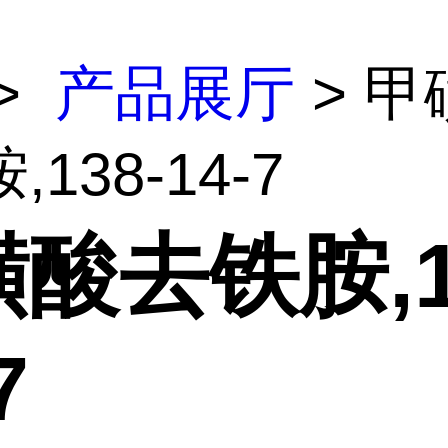
>
产品展厅
> 甲
138-14-7
酸去铁胺,1
7