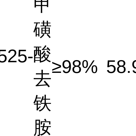
甲
磺
酸
525-
≥98%
58.
去
铁
胺