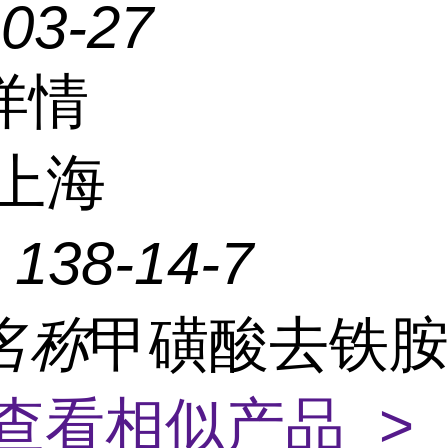
-03-27
详情
上海
：
138-14-7
名称
甲磺酸去铁胺,
查看相似产品 >