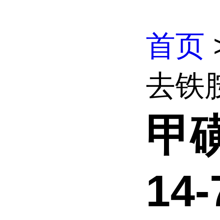
首页
去铁胺,
甲磺
14-