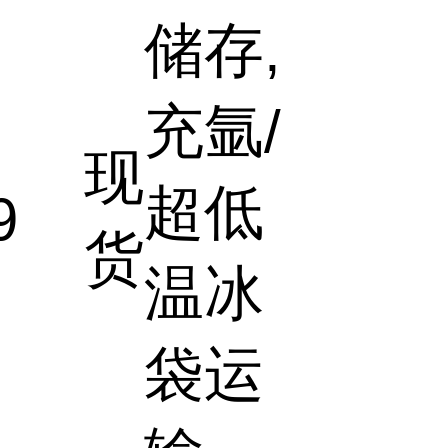
储存,
充氩/
现
超低
9
货
温冰
袋运