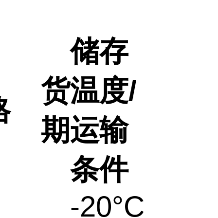
储存
货
温度/
格
期
运输
条件
-20°C