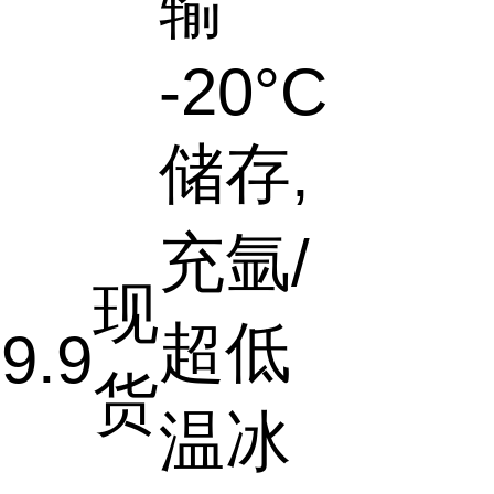
输
-20°C
储存,
充氩/
现
超低
9.9
货
温冰