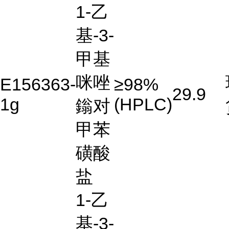
1-乙
基-3-
甲基
咪唑
E156363-
≥98%
29.9
1g
(HPLC)
鎓对
甲苯
磺酸
盐
1-乙
基-3-