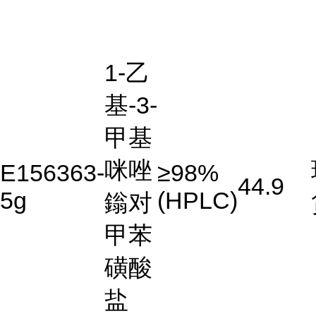
1-乙
基-3-
甲基
咪唑
E156363-
≥98%
44.9
5g
(HPLC)
鎓对
甲苯
磺酸
盐