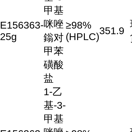
甲基
咪唑
E156363-
≥98%
351.9
25g
(HPLC)
鎓对
甲苯
磺酸
盐
1-乙
基-3-
甲基