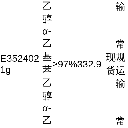
乙
输
醇
α-
乙
常
基
现
规
E352402-
≥97%
332.9
1g
苯
货
运
乙
输
醇
α-
乙
常