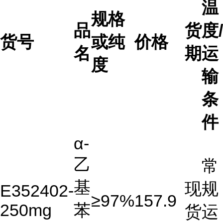
温
规格
品
货
度/
货号
或纯
价格
名
期
运
度
输
条
件
α-
乙
常
基
现
规
E352402-
≥97%
157.9
250mg
苯
货
运