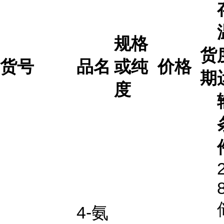
规格
货
货号
品名
或纯
价格
期
度
4-氨