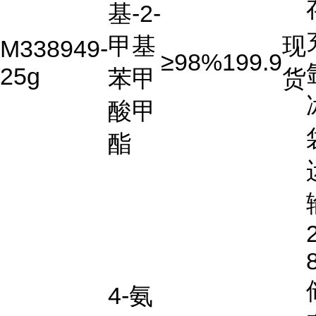
基-2-
甲基
现
M338949-
≥98%
199.9
25g
苯甲
货
酸甲
酯
4-氨