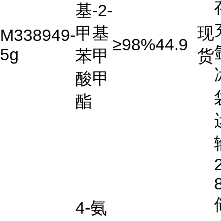
基-2-
甲基
现
M338949-
≥98%
44.9
5g
苯甲
货
酸甲
酯
4-氨