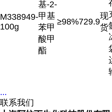
基-2-
甲基
现
M338949-
≥98%
729.9
100g
苯甲
货
酸甲
酯
...
联系我们