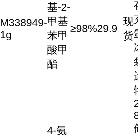
基-2-
甲基
现
M338949-
≥98%
29.9
1g
苯甲
货
酸甲
酯
4-氨