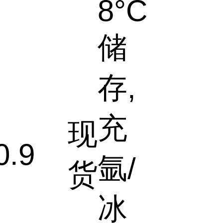
8°C
储
存,
充
现
0.9
氩/
货
冰