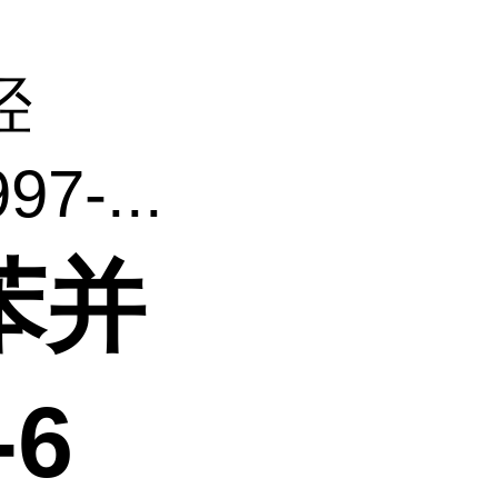
羟
-...
苯并
-6