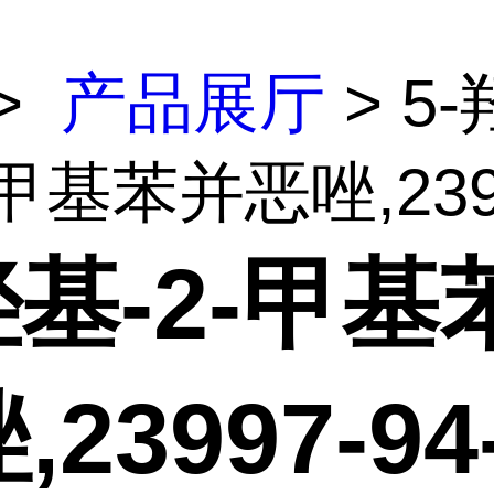
>
产品展厅
> 5-
甲基苯并恶唑,23997
羟基-2-甲基
,23997-94