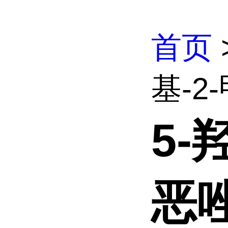
首页
基-2-
5-
恶唑