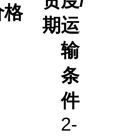
货
度/
价格
期
运
输
条
件
2-