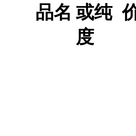
品名
或纯
度