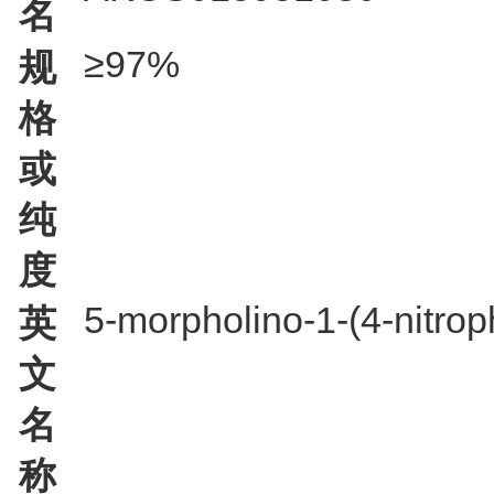
名
≥97%
规
格
或
纯
度
5-morpholino-1-(4-nitrop
英
文
名
称