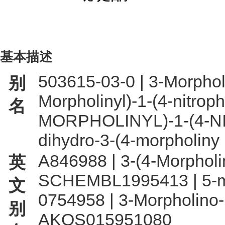
基本描述
503615-03-0 | 3-Morpholi
别
Morpholinyl)-1-(4-nitrop
名
MORPHOLINYL)-1-(4-NI
dihydro-3-(4-morpholiny
A846988 | 3-(4-Morpholin
英
SCHEMBL1995413 | 5-morp
文
0754958 | 3-Morpholino-1
别
AKOS015951080