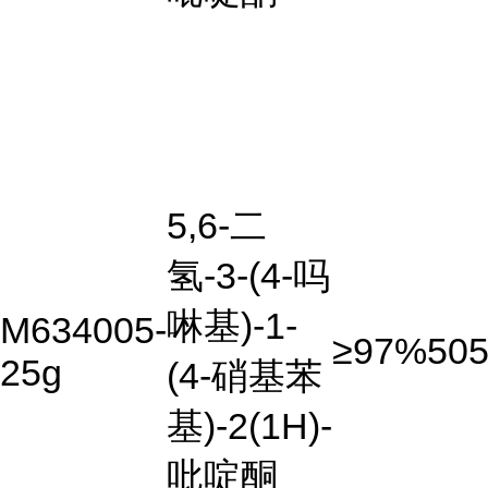
5,6-二
氢-3-(4-吗
啉基)-1-
M634005-
≥97%
505
25g
(4-硝基苯
基)-2(1H)-
吡啶酮