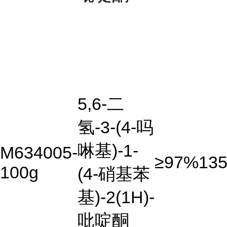
5,6-二
氢-3-(4-吗
啉基)-1-
M634005-
≥97%
135
100g
(4-硝基苯
基)-2(1H)-
吡啶酮