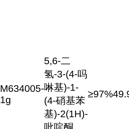
5,6-二
氢-3-(4-吗
啉基)-1-
M634005-
≥97%
49.
1g
(4-硝基苯
基)-2(1H)-
吡啶酮