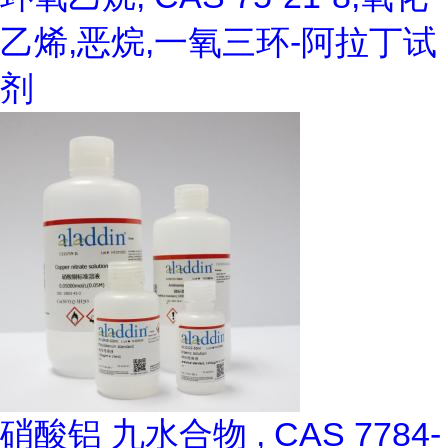
乙烯,恶烷,一氧三环-阿拉丁试
剂
硝酸铝 九水合物 , CAS 7784-