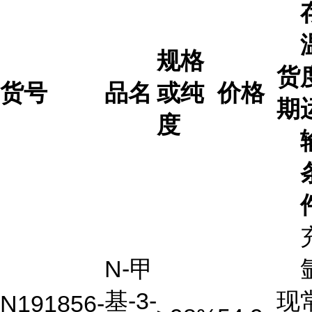
规格
货
货号
品名
或纯
价格
期
度
N-甲
基-3-
现
N191856-