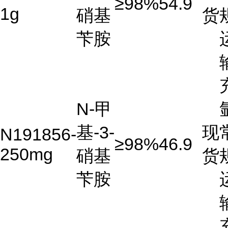
≥98%
54.9
1g
硝基
货
苄胺
N-甲
基-3-
现
N191856-
≥98%
46.9
250mg
硝基
货
苄胺