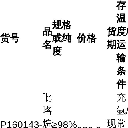
存
温
规格
品
货
度
货号
或纯
价格
名
期
运
度
输
条
件
吡
充
咯
氩
烷
现
常
P160143-
≥98%