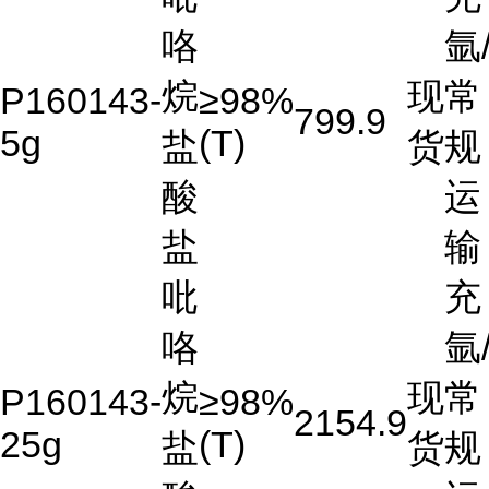
咯
氩
烷
现
常
P160143-
≥98%
799.9
5g
(T)
盐
货
规
酸
运
盐
输
吡
充
咯
氩
烷
现
常
P160143-
≥98%
2154.9
25g
(T)
盐
货
规