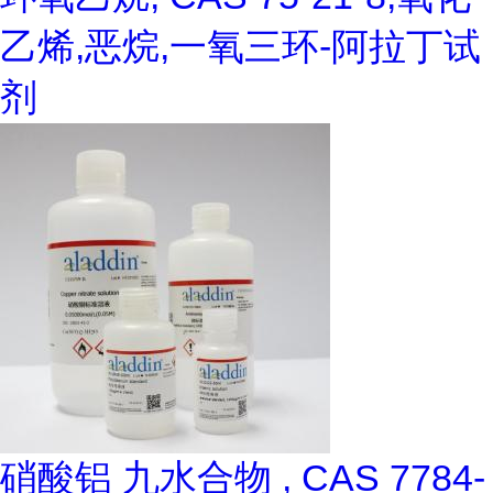
乙烯,恶烷,一氧三环-阿拉丁试
剂
硝酸铝 九水合物 , CAS 7784-