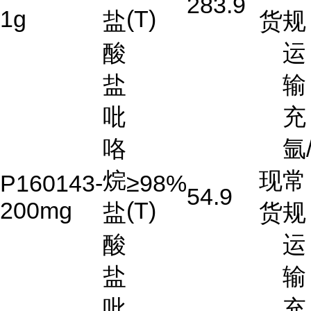
283.9
1g
(T)
盐
货
规
酸
运
盐
输
吡
充
咯
氩
烷
现
常
P160143-
≥98%
54.9
200mg
(T)
盐
货
规
酸
运
盐
输
吡
充