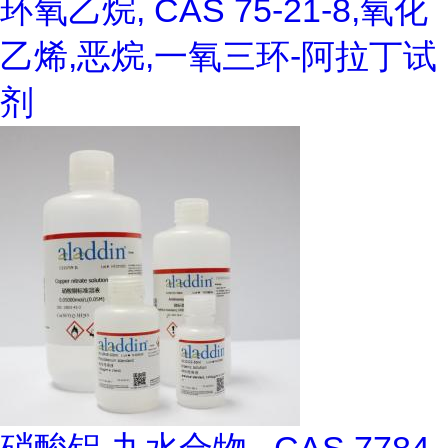
环氧乙烷, CAS 75-21-8,氧化
乙烯,恶烷,一氧三环-阿拉丁试
剂