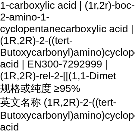
1-carboxylic acid | (1r,2r)-boc-
2-amino-1-
cyclopentanecarboxylic acid |
(1R,2R)-2-((tert-
Butoxycarbonyl)amino)cyclop
acid | EN300-7292999 |
(1R,2R)-rel-2-[[(1,1-Dimet
规格或纯度 ≥95%
英文名称 (1R,2R)-2-((tert-
Butoxycarbonyl)amino)cyclop
acid