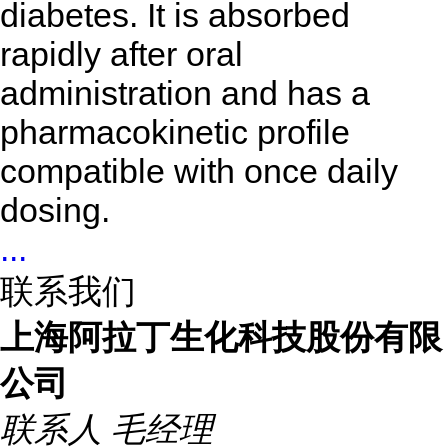
diabetes. It is absorbed
rapidly after oral
administration and has a
pharmacokinetic profile
compatible with once daily
dosing.
...
联系我们
上海阿拉丁生化科技股份有限
公司
联系人
毛经理